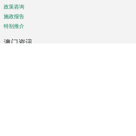
政策咨询
施政报告
特别推介
澳门资讯
天气
交通
公众假期
文娱康体
城市资讯
澳门便览
统计数字
公布告示