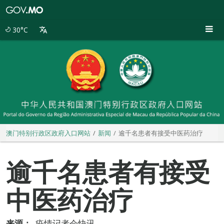
澳
门
特
30°C
别
行
政
区
政
府
入
口
网
站
澳门特别行政区政府入口网站
新闻
逾千名患者有接受中医药治疗
逾千名患者有接受
中医药治疗
来源：
疫情记者会快讯