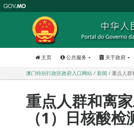
澳
门
特
别
行
政
区
政
府
入
口
网
站
主页
公共服务
关于政府
澳门特别行政区政府入口网站
新闻
重点人群
重点人群和离家
（1）日核酸检