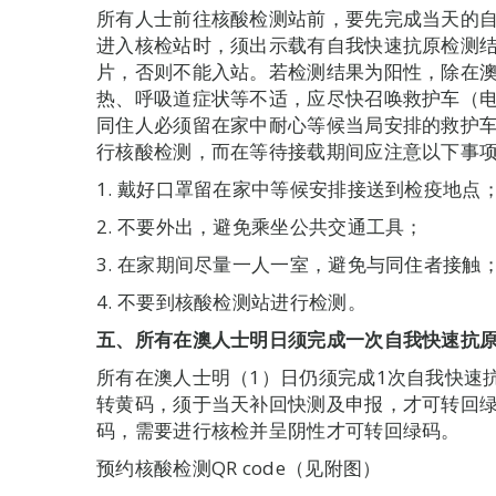
所有人士前往核酸检测站前，要先完成当天的
进入核检站时，须出示载有自我快速抗原检测
片，否则不能入站。若检测结果为阳性，除在
热、呼吸道症状等不适，应尽快召唤救护车（电话：1
同住人必须留在家中耐心等候当局安排的救护
行核酸检测，而在等待接载期间应注意以下事
1. 戴好口罩留在家中等候安排接送到检疫地点
2. 不要外出，避免乘坐公共交通工具；
3. 在家期间尽量一人一室，避免与同住者接触
4. 不要到核酸检测站进行检测。
五、
所有在澳人士明日须完成一次自我快速抗
所有在澳人士明（1）日仍须完成1次自我快速
转黄码，须于当天补回快测及申报，才可转回
码，需要进行核检并呈阴性才可转回绿码。
预约核酸检测QR code（见附图）