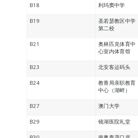
B18
利玛窦中学
B19
圣若瑟教区中学
第二校
B21
奥林匹克体育中
心室内体育馆
B23
北安客运码头
B24
教青局亲职教育
中心（湖畔）
B27
澳门大学
B29
镜湖医院礼堂
B30
南粤青茂口岸