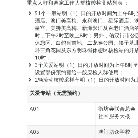
重点人群和离家工作人群核酸检测站列表 ：
51个一般站明（1）日的开放时间为上午8时
酒店、澳门美高梅、永利澳门、星际酒店、
皇宫、美狮美高梅、新濠影汇及百老汇酒店的
时，下午2时至晚上8时；另外，佑汉街市公
休憩区、白鸽巢前地、二龙喉公园、筷子基
环三角花园及东方明珠街休憩区核检站的开放
10时；
3个关爱站明（1）日的开放时间为上午8时
设置部份预约额给一般应检人群使用；
2辆流动核酸采样车明（1）日的开放时间为上
关爱专站（无需预约）
A01
街坊会联合总会
社区服务大楼
A05
澳门坊众学校