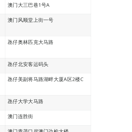
澳门大三巴巷1号A
澳门风顺堂上街一号
氹仔奥林匹克大马路
氹仔北安客运码头
氹仔美副将马路湖畔大厦A区2楼C
氹仔大学大马路
澳门连胜街
澳门青茂口岸澳门边检大楼