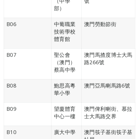
（中學
號
部）
B06
中葡職業
澳門勞動節街
技術學校
體育館
B07
聖公會
澳門馬揸度博士大馬
（澳門）
路266號
蔡高中學
B08
鮑思高粵
澳門亞馬喇馬路6號
華小學
B09
望廈體育
澳門俾利喇街、慕拉
中心一樓
士大馬路交界
B10
廣大中學
澳門筷子基街筷子基