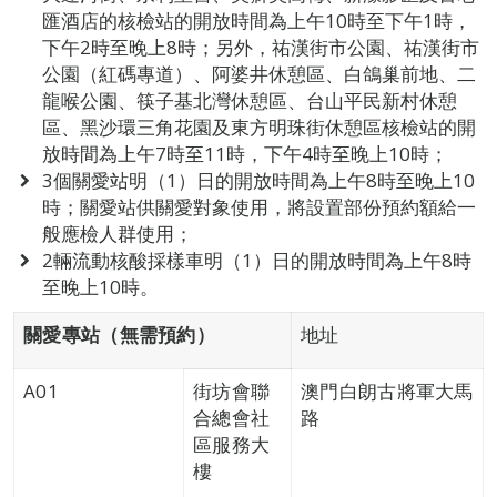
匯酒店的核檢站的開放時間為上午10時至下午1時，
下午2時至晚上8時；另外，祐漢街市公園、祐漢街市
公園（紅碼專道）、阿婆井休憩區、白鴿巢前地、二
龍喉公園、筷子基北灣休憩區、台山平民新村休憩
區、黑沙環三角花園及東方明珠街休憩區核檢站的開
放時間為上午7時至11時，下午4時至晚上10時；
3個關愛站明（1）日的開放時間為上午8時至晚上10
時；關愛站供關愛對象使用，將設置部份預約額給一
般應檢人群使用；
2輛流動核酸採樣車明（1）日的開放時間為上午8時
至晚上10時。
關愛專站（無需預約）
地址
A01
街坊會聯
澳門白朗古將軍大馬
合總會社
路
區服務大
樓