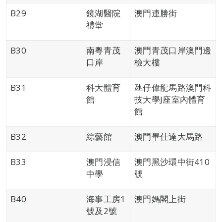
B29
鏡湖醫院
澳門連勝街
禮堂
B30
南粵青茂
澳門青茂口岸澳門邊
口岸
檢大樓
B31
科大體育
氹仔偉龍馬路澳門科
館
技大學J座室內體育
館
B32
綜藝館
澳門畢仕達大馬路
B33
澳門浸信
澳門黑沙環中街410
中學
號
B40
海事工房1
澳門媽閣上街
號及2號