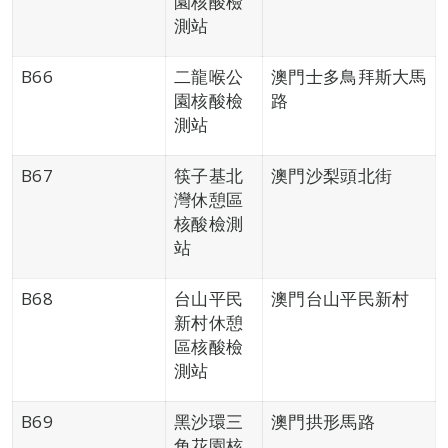
園核酸檢
測站
B66
二龍喉公
澳門士多鳥拜斯大馬
園核酸檢
路
測站
B67
筷子基北
澳門沙梨頭北街
灣休憩區
核酸檢測
站
B68
台山平民
澳門台山平民新村
新村休憩
區核酸檢
測站
B69
黑沙環三
澳門拱形馬路
角花園核