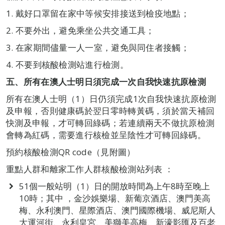
1. 戴好口罩留在家中等候安排接送到檢疫地點；
2. 不要外出，避免乘坐公共交通工具；
3. 在家期間儘量一人一室，避免與同住者接觸；
4. 不要到核酸檢測站進行檢測。
五、
所有在澳人士明日須完成一次自我快速抗原檢測
所有在澳人士明（1）日仍須完成1次自我快速抗原檢測
及申報，否則健康碼於翌日零時轉黃碼，須於當天補回
快測及申報，才可轉回綠碼；若連續兩天不做抗原檢測
會轉為紅碼，需要進行核檢並呈陰性才可轉回綠碼。
預約核酸檢測QR code（見附圖）
重點人群和離家工作人群核酸檢測站列表 ：
51個一般站明（1）日的開放時間為上午8時至晚上
10時；其中 ，金沙娛樂場、新葡京酒店、澳門美高
梅、永利澳門、星際酒店、澳門國際機場、威尼斯人
大運河街、永利皇宮、美獅美高梅、新濠影匯及百老