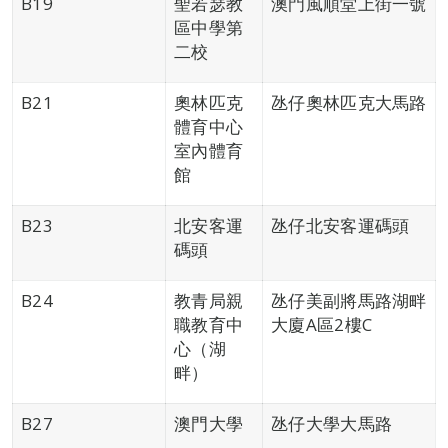
B19
聖若瑟教
澳門風順堂上街一號
區中學第
二校
B21
奧林匹克
氹仔奧林匹克大馬路
體育中心
室內體育
館
B23
北安客運
氹仔北安客運碼頭
碼頭
B24
教青局親
氹仔美副將馬路湖畔
職教育中
大廈A區2樓C
心（湖
畔）
B27
澳門大學
氹仔大學大馬路