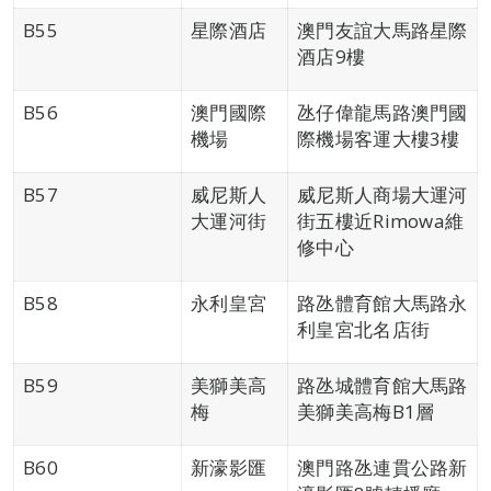
B55
星際酒店
澳門友誼大馬路星際
酒店9樓
B56
澳門國際
氹仔偉龍馬路澳門國
機場
際機場客運大樓3樓
B57
威尼斯人
威尼斯人商場大運河
大運河街
街五樓近Rimowa維
修中心
B58
永利皇宮
路氹體育館大馬路永
利皇宮北名店街
B59
美獅美高
路氹城體育館大馬路
梅
美獅美高梅B1層
B60
新濠影匯
澳門路氹連貫公路新