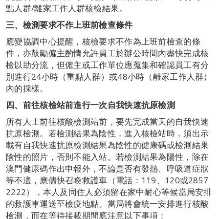
點人群/離家工作人群核檢結果。
三
、檢測要求不作上班前檢查條件
應變協調中心提醒，核檢要求不作為上班前檢查的條
件，亦鼓勵僱主酌情允許員工於辦公時間內盡快完成核
檢以助分流，但僱主或工作單位應蒐集和確認員工有分
別進行24小時（重點人群）或48小時（離家工作人群）
內的採樣。
四、前往核檢站前進行一次自我快速抗原檢測
所有人士前往核酸檢測站前，要先完成當天的自我快速
抗原檢測。若檢測結果為陰性，進入核檢站時，須出示
載有自我快速抗原檢測結果為陰性的健康碼或檢測結果
陰性的照片，否則不能入站。若檢測結果為陽性，除在
澳門健康碼作出申報外，不論是否有發熱、呼吸道症狀
等不適，應儘快召喚救護車（電話：119、120或2857
2222），本人及同住人必須留在家中耐心等候當局安排
的救護車運送至檢疫地點。當局將會統一安排進行核酸
檢測，而在等待接載期間應注意以下事項：