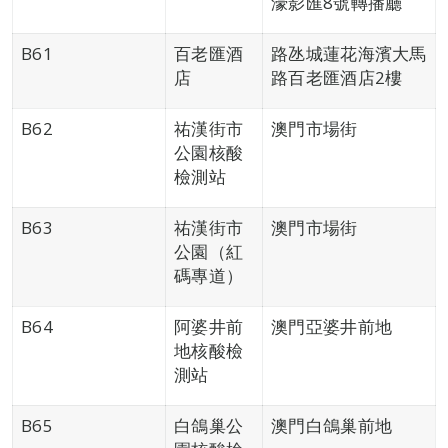
濠影匯8號轉播廳
B61
百老匯酒
路氹城蓮花海濱大馬
店
路百老匯酒店2樓
B62
祐漢街市
澳門市場街
公園核酸
檢測站
B63
祐漢街市
澳門市場街
公園（紅
碼專道）
B64
阿婆井前
澳門亞婆井前地
地核酸檢
測站
B65
白鴿巢公
澳門白鴿巢前地