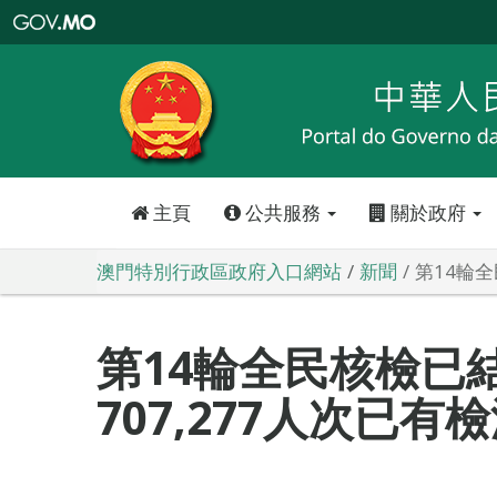
澳
門
特
別
行
政
區
政
府
入
口
網
站
主頁
公共服務
關於政府
澳門特別行政區政府入口網站
新聞
第14輪全
第14輪全民核檢已
707,277人次已有