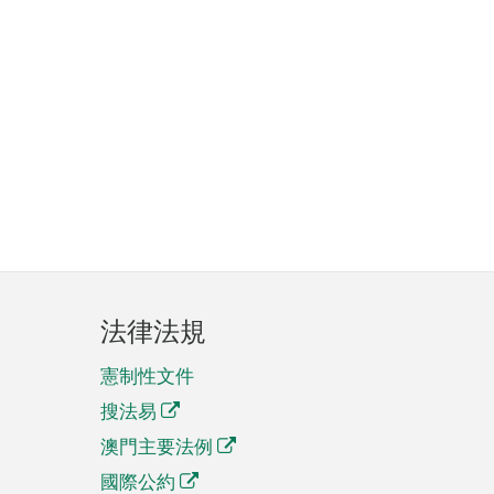
法律法規
憲制性文件
搜法易
澳門主要法例
國際公約