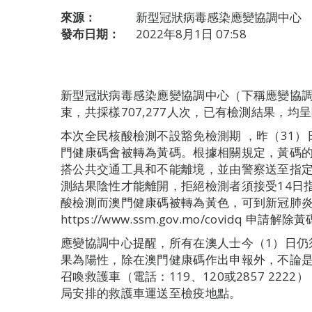
來源：
新型冠狀病毒感染應變協調中心
發布日期：
2022年8月1日 07:58
新型冠狀病毒感染應變協調中心（下稱應變協調
束，共採樣707,277人次，已有檢測結果，均
本次全民核酸檢測不設豁免檢測期 ，昨（31）
門健康碼會被轉為黃碼。根據相關規定，黃碼
搭公共交通工具和不能離境，並由警察送至指
測結果陰性才能離開，拒絕檢測者須接受14日
酸檢測而澳門健康碼被轉為黃色，可到新冠肺
https://www.ssm.gov.mo/covidq 申請解除
應變協調中心提醒，所有在澳人士今（1）日仍
果為陽性，除在澳門健康碼作出申報外，不論
召喚救護車（電話：119、120或2857 22
局安排的救護車運送至檢疫地點。