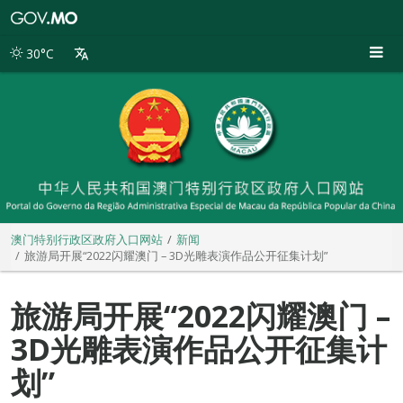
澳
门
特
30°C
别
行
政
区
政
府
入
口
网
站
澳门特别行政区政府入口网站
新闻
旅游局开展“2022闪耀澳门 – 3D光雕表演作品公开征集计划”
旅游局开展“2022闪耀澳门 –
3D光雕表演作品公开征集计
划”