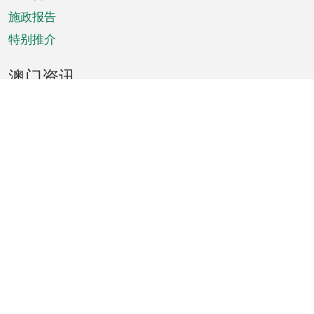
施政报告
特别推介
澳门资讯
天气
交通
公众假期
文娱康体
城市资讯
澳门便览
统计数字
公布告示
新闻