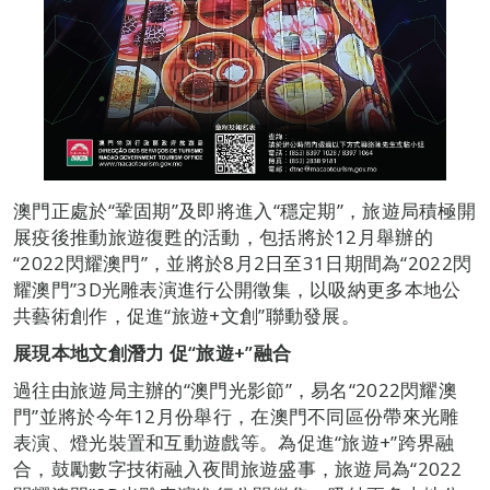
澳門正處於“鞏固期”及即將進入“穩定期”，旅遊局積極開
展疫後推動旅遊復甦的活動，包括將於12月舉辦的
“2022閃耀澳門”，並將於8月2日至31日期間為“2022閃
耀澳門”3D光雕表演進行公開徵集，以吸納更多本地公
共藝術創作，促進“旅遊+文創”聯動發展。
展現本地文創潛力
促
“
旅遊
+”
融合
過往由旅遊局主辦的“澳門光影節”，易名“2022閃耀澳
門”並將於今年12月份舉行，在澳門不同區份帶來光雕
表演、燈光裝置和互動遊戲等。為促進“旅遊+”跨界融
合，鼓勵數字技術融入夜間旅遊盛事，旅遊局為“2022