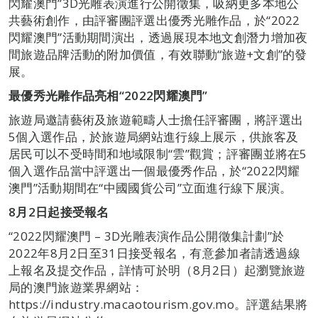
閃耀澳門”3D光雕表演進行公開徵集，吸納更多本地公
共藝術創作，由評審團評選出優秀光雕作品，於“2022
閃耀澳門”活動期間演出，透過展現本地文創潛力增加夜
間旅遊品牌活動的附加價值，有效聯動“旅遊+文創”的發
展。
最優秀光雕作品亮相
“2022
閃耀澳門
”
旅遊局邀請藝術及旅遊範疇人士擔任評審團，將評選出
5個入選作品，於旅遊局網站進行線上展示，供旅客及
居民可以不受時間和地域限制“雲”觀賞；評審團並將在5
個入選作品當中評選出一個最優秀作品，於“2022閃耀
澳門”活動期間在“中國國貨公司”立面進行線下展演。
8
月
2
日起接受報名
“2022閃耀澳門 – 3D光雕表演作品公開徵集計劃”於
2022年8月2日至31日接受報名，有意參加者請透過線
上報名及提交作品，詳情可於明（8月2日）起瀏覽旅遊
局的澳門旅遊業界網站：
https://industry.macaotourism.gov.mo。評選結果將