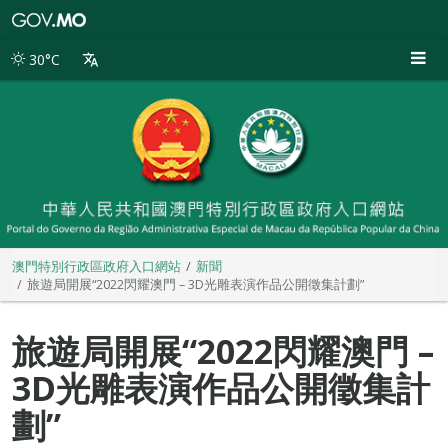
澳
門
特
30°C
別
行
政
區
政
府
入
口
網
站
澳門特別行政區政府入口網站
新聞
旅遊局開展“2022閃耀澳門 – 3D光雕表演作品公開徵集計劃”
旅遊局開展“2022閃耀澳門 –
3D光雕表演作品公開徵集計
劃”