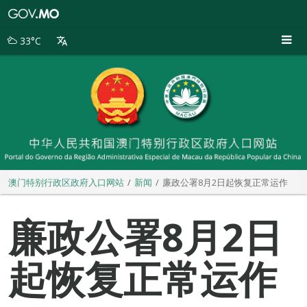
澳
门
特
33°C
别
行
政
区
政
府
入
口
网
站
澳门特别行政区政府入口网站
新闻
廉政公署8月2日起恢复正常运作
廉政公署8月2日
起恢复正常运作