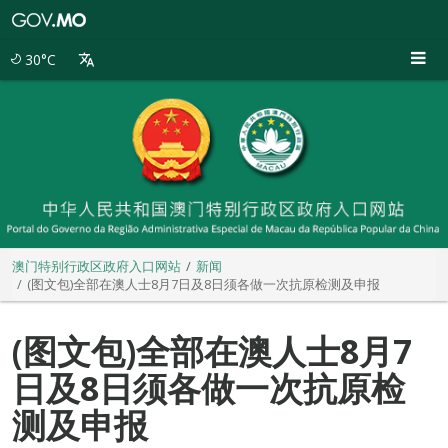
澳
门
特
30°C
别
行
政
区
政
府
入
口
网
站
澳门特别行政区政府入口网站
新闻
(图文包)全部在澳人士8月7日及8日须各做一次抗原检测及申报
(图文包)全部在澳人士8月7
日及8日须各做一次抗原检
测及申报