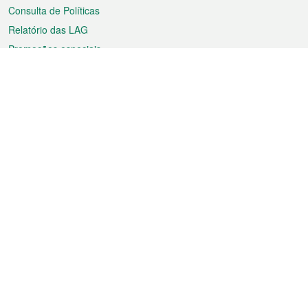
Consulta de Políticas
Relatório das LAG
Promoções especiais
Sobre a RAEM
Tempo
Transporte
Feriados
Cultura e lazer
Informação de Macau
Ficheiro sobre Macau
Estatísticas
Anúncios
Notícias
Vídeos