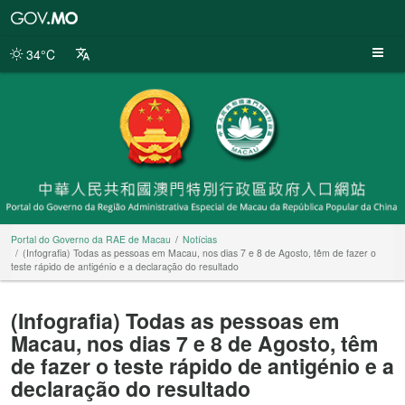
Portal
do
Governo
34°C
da
RAE
de
Macau
Portal do Governo da RAE de Macau
Notícias
(Infografia) Todas as pessoas em Macau, nos dias 7 e 8 de Agosto, têm de fazer o
teste rápido de antigénio e a declaração do resultado
(Infografia) Todas as pessoas em
Macau, nos dias 7 e 8 de Agosto, têm
de fazer o teste rápido de antigénio e a
declaração do resultado