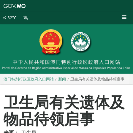
澳
门
特
32°C
别
行
政
区
政
府
入
口
网
站
澳门特别行政区政府入口网站
新闻
卫生局有关遗体及物品待领启事
卫生局有关遗体及
物品待领启事
来源：
卫生局