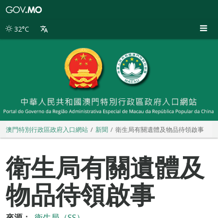
澳
門
特
32°C
別
行
政
區
政
府
入
口
網
站
澳門特別行政區政府入口網站
新聞
衛生局有關遺體及物品待領啟事
衛生局有關遺體及
物品待領啟事
來源：
衛生局（SS）