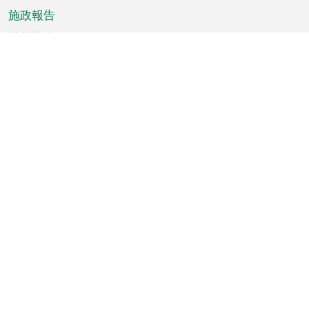
施政報告
特別推介
澳門資訊
天氣
交通
公眾假期
文娛康體
城市資訊
澳門便覽
統計數字
公佈告示
新聞