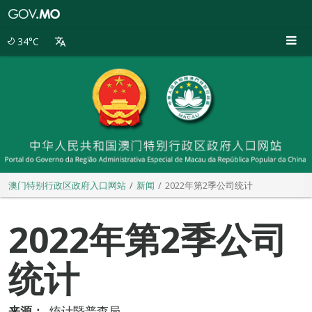
澳
门
特
34°C
别
行
政
区
政
府
入
口
网
站
澳门特别行政区政府入口网站
新闻
2022年第2季公司统计
2022年第2季公司
统计
来源：
统计暨普查局