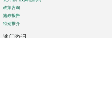
单
政策咨询
施政报告
特别推介
澳门资讯
天气
交通
公众假期
文娱康体
城市资讯
澳门便览
统计数字
公布告示