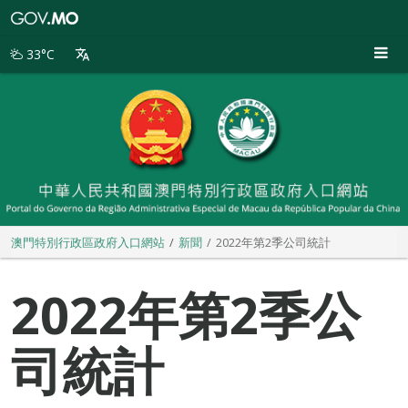
澳
門
特
33°C
別
行
政
區
政
府
入
口
網
站
澳門特別行政區政府入口網站
新聞
2022年第2季公司統計
2022年第2季公
司統計