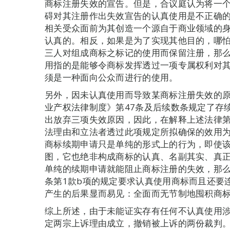
商标注册失效的宣告。但是，合议庭认为将一
碍对其注册作出失效宣告的认真使用是不正确
相关受众面前为其创造一个源自于商业领域的
认真的。相反，如果是为了实现其他目的，哪
三人对组成商标之标记的使用而保留注册，那
用指的是能够令商标发挥透过一项专属权利对
须是一种面向公众而进行的使用。
另外，因未认真使用而导致某商标注册失效的
业产权法律制度》第47条及后续数条规定了存
出放弃三项失效原因，因此，在解释上述法律第
法理由和立法者透过此项规定所拟确保的效用
商标续期申请只是单纯的形式上的行为，即使
图，它也绝非构成商标的认真、名副其实、真
单纯的续期申请就能阻止商标注册的失效，那么
条第1款b项的规定要求认真使用商标而且还要
产生的后果显而易见：全面而无节制地囤积商
综上所述，由于未能证实存有任何不认真使用
定两宗上诉理由成立，撤销被上诉的两份裁判