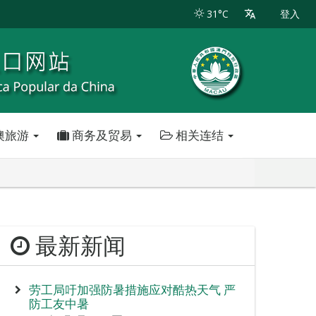
31°C
登入
澳旅游
商务及贸易
相关连结
最新新闻
劳工局吁加强防暑措施应对酷热天气 严
防工友中暑