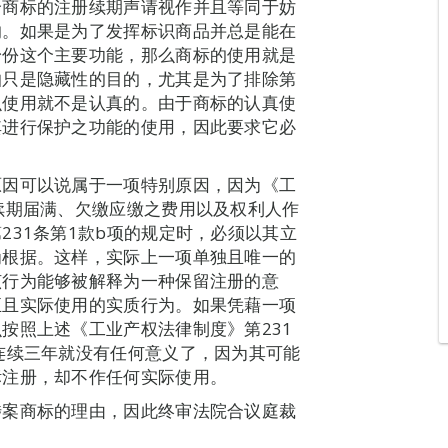
个商标的注册续期声请视作并且等同于妨
的。如果是为了发挥标识商品并总是能在
身份这个主要功能，那么商标的使用就是
怕只是隐藏性的目的，尤其是为了排除第
么使用就不是认真的。由于商标的认真使
其进行保护之功能的使用，因此要求它必
原因可以说属于一项特别原因，因为《工
续期届满、欠缴应缴之费用以及权利人作
231条第1款b项的规定时，必须以其立
为根据。这样，实际上一项单独且唯一的
该行为能够被解释为一种保留注册的意
正且实际使用的实质行为。如果凭藉一项
按照上述《工业产权法律制度》第231
连续三年就没有任何意义了，因为其可能
标注册，却不作任何实际使用。
涉案商标的理由，因此终审法院合议庭裁
。