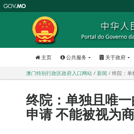
澳
门
特
别
行
政
区
政
府
入
口
网
站
主页
公共服务
关于政府
澳门特别行政区政府入口网站
新闻
终院：单
终院：单独且唯一
申请 不能被视为