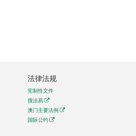
法律法规
宪制性文件
搜法易
澳门主要法例
国际公约