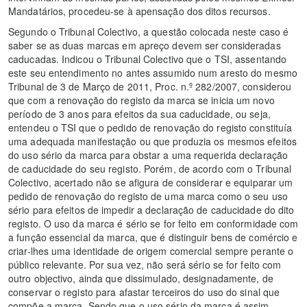
Mandatários, procedeu-se à apensação dos ditos recursos.
Segundo o Tribunal Colectivo, a questão colocada neste caso é
saber se as duas marcas em apreço devem ser consideradas
caducadas. Indicou o Tribunal Colectivo que o TSI, assentando
este seu entendimento no antes assumido num aresto do mesmo
Tribunal de 3 de Março de 2011, Proc. n.º 282/2007, considerou
que com a renovação do registo da marca se inicia um novo
período de 3 anos para efeitos da sua caducidade, ou seja,
entendeu o TSI que o pedido de renovação do registo constituía
uma adequada manifestação ou que produzia os mesmos efeitos
do uso sério da marca para obstar a uma requerida declaração
de caducidade do seu registo. Porém, de acordo com o Tribunal
Colectivo, acertado não se afigura de considerar e equiparar um
pedido de renovação do registo de uma marca como o seu uso
sério para efeitos de impedir a declaração de caducidade do dito
registo. O uso da marca é sério se for feito em conformidade com
a função essencial da marca, que é distinguir bens de comércio e
criar-lhes uma identidade de origem comercial sempre perante o
público relevante. Por sua vez, não será sério se for feito com
outro objectivo, ainda que dissimulado, designadamente, de
conservar o registo para afastar terceiros do uso do sinal que
compõe a marca. Sendo que o uso sério da marca é assim