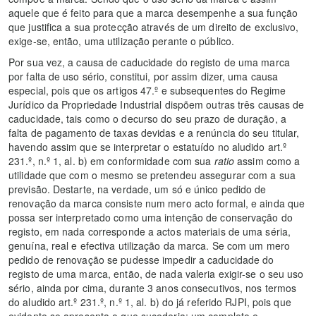
aquele que é feito para que a marca desempenhe a sua função
que justifica a sua protecção através de um direito de exclusivo,
exige-se, então, uma utilização perante o público.
Por sua vez, a causa de caducidade do registo de uma marca
por falta de uso sério, constitui, por assim dizer, uma causa
especial, pois que os artigos 47.º e subsequentes do Regime
Jurídico da Propriedade Industrial dispõem outras três causas de
caducidade, tais como o decurso do seu prazo de duração, a
falta de pagamento de taxas devidas e a renúncia do seu titular,
havendo assim que se interpretar o estatuído no aludido art.º
231.º, n.º 1, al. b) em conformidade com sua
ratio
assim como a
utilidade que com o mesmo se pretendeu assegurar com a sua
previsão. Destarte, na verdade, um só e único pedido de
renovação da marca consiste num mero acto formal, e ainda que
possa ser interpretado como uma intenção de conservação do
registo, em nada corresponde a actos materiais de uma séria,
genuína, real e efectiva utilização da marca. Se com um mero
pedido de renovação se pudesse impedir a caducidade do
registo de uma marca, então, de nada valeria exigir-se o seu uso
sério, ainda por cima, durante 3 anos consecutivos, nos termos
do aludido art.º 231.º, n.º 1, al. b) do já referido RJPI, pois que