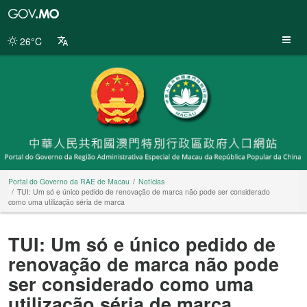
Portal
do
Governo
26°C
da
RAE
de
Macau
Portal do Governo da RAE de Macau
Notícias
TUI: Um só e único pedido de renovação de marca não pode ser considerado
como uma utilização séria de marca
TUI: Um só e único pedido de
renovação de marca não pode
ser considerado como uma
utilização séria de marca