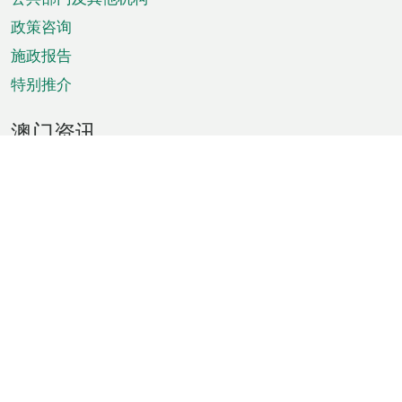
单
政策咨询
施政报告
特别推介
澳门资讯
天气
交通
公众假期
文娱康体
城市资讯
澳门便览
统计数字
公布告示