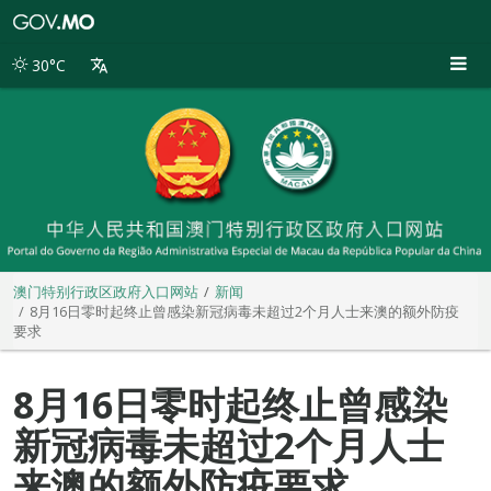
澳
门
特
30°C
别
行
政
区
政
府
入
口
网
站
澳门特别行政区政府入口网站
新闻
8月16日零时起终止曾感染新冠病毒未超过2个月人士来澳的额外防疫
要求
8月16日零时起终止曾感染
新冠病毒未超过2个月人士
来澳的额外防疫要求