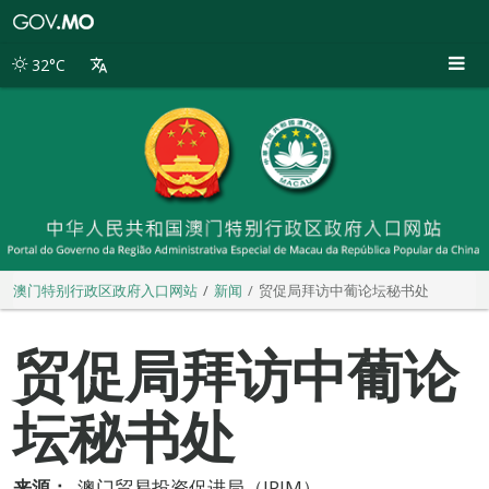
澳
门
特
32°C
别
行
政
区
政
府
入
口
网
站
澳门特别行政区政府入口网站
新闻
贸促局拜访中葡论坛秘书处
贸促局拜访中葡论
坛秘书处
来源：
澳门贸易投资促进局（IPIM）