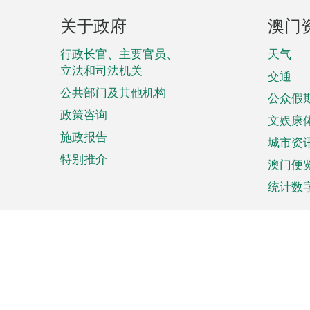
页
关于政府
澳门
脚
菜
行政长官、主要官员、
天气
立法和司法机关
单
交通
公共部门及其他机构
公众假
政策咨询
文娱康
施政报告
城市资
特别推介
澳门便
统计数
来澳旅游
商务
计划行程
贸易投
观光
澳门经
娱乐休闲
中小企