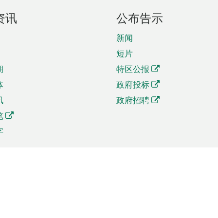
资讯
公布告示
新闻
短片
期
特区公报
体
政府投标
讯
政府招聘
览
字
及贸易
相关连结
资
手机应用程序目录
贸会展
社交媒体目录
商机和服务
专题网站目录