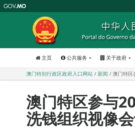
澳
门
特
别
行
政
区
政
府
入
口
网
站
主页
公共服务
关于政府
澳门特别行政区政府入口网站
新闻
澳门特区
澳门特区参与20
洗钱组织视像会