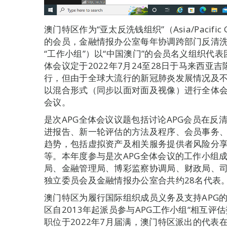
澳门特区作为“亚太反洗钱组织”（Asia/Pacific Gro
的会员，金融情报办公室每年协调跨部门反清
“工作小组”）以“中国澳门”的会员名义组织代
体会议定于2022年7月24至28日于马来西亚吉隆坡（
行，但由于全球大流行的新冠肺炎发展情况及不
以混合形式（同步以面对面及视像）进行全体
会议。
是次APG全体会议议题包括讨论APG会员在反
进报告、新一轮评估的方法及程序、会员事务
趋势，包括虚拟资产及相关服务提供者风险分
等。本年度参与是次APG全体会议的工作小组
局、金融管理局、博彩监察协调局、财政局、
独立委员会及金融情报办公室合共约28名代表
澳门特区为履行国际组织成员义务及支持APG
区自2013年起派员参与APG工作小组“相互评
职位于2022年7月届满，澳门特区派出的代表