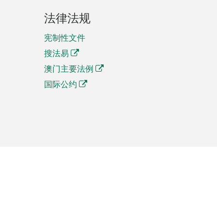
法律法规
宪制性文件
搜法易
澳门主要法例
国际公约