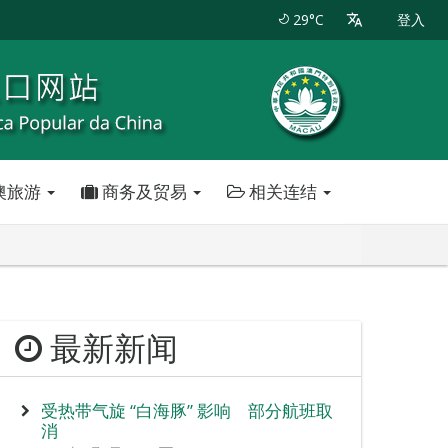
29°C
登入
澳旅游
商务及贸易
相关连结
最新新闻
受热带气旋 “白海豚” 影响 部分航班取
消