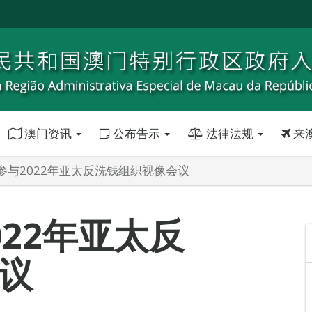
澳门资讯
公布告示
法律法规
来
参与2022年亚太反洗钱组织视像会议
22年亚太反
议