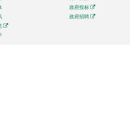
体
政府投标
讯
政府招聘
览
字
及贸易
相关连结
资
手机应用程序目录
贸会展
社交媒体目录
商机和服务
专题网站目录
讯
RSS订阅目录
权
表格下载
政公职局