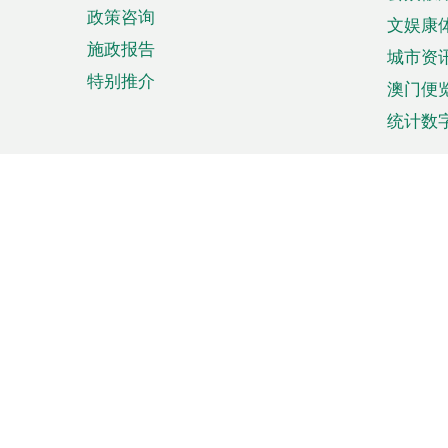
政策咨询
文娱康
施政报告
城市资
特别推介
澳门便
统计数
来澳旅游
商务
计划行程
贸易投
观光
澳门经
娱乐休闲
中小企
购物
市场资
节日盛事
知识产
网
网
页
使用条款
私隐声明
协调机构：澳门特别行政区行
站
脚