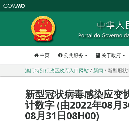
澳
门
特
别
行
政
区
政
府
入
口
网
站
主页
公共服务
关于政府
澳门特别行政区政府入口网站
新闻
新型冠状病
新型冠状病毒感染应变
计数字 (由2022年08月3
08月31日08H00)