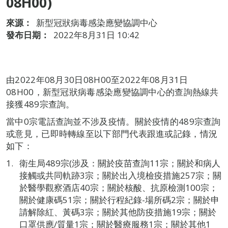
08H00)
來源：
新型冠狀病毒感染應變協調中心
發布日期：
2022年8月31日 10:42
由2022年08月30日08H00至2022年08月31日
08H00，新型冠狀病毒感染應變協調中心的查詢熱線共
接獲489宗查詢。
當中0宗電話查詢並不涉及疫情。關於疫情的489宗查詢
或意見，已即時轉線至以下部門代表跟進或記錄，情況
如下：
衛生局489宗(涉及：關於疫苗查詢11宗；關於和病人
接觸或共同軌跡3宗；關於出入境檢疫措施257宗；關
於醫學觀察酒店40宗；關於核酸、抗原檢測100宗；
關於健康碼51宗；關於行程紀錄-場所碼2宗；關於申
請解除紅、黃碼3宗；關於其他防疫措施19宗；關於
口罩供應/質量1宗；關於醫療服務1宗；關於其他1