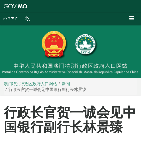
澳
门
特
27°C
别
行
政
区
政
府
入
口
网
站
澳门特别行政区政府入口网站
新闻
行政长官贺一诚会见中国银行副行长林景臻
行政长官贺一诚会见中
国银行副行长林景臻