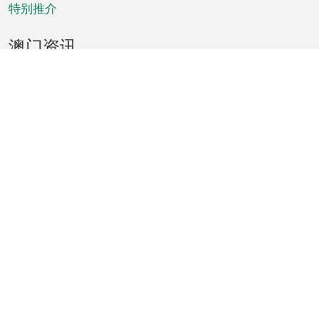
特别推介
澳门资讯
天气
交通
公众假期
文娱康体
城市资讯
澳门便览
统计数字
公布告示
新闻
短片