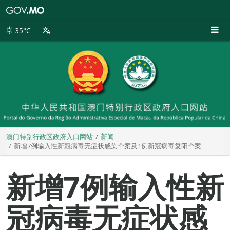
澳
门
特
35°C
别
行
政
区
政
府
入
口
网
站
澳门特别行政区政府入口网站
新闻
新增7例输入性新冠病毒无症状感染个案及1例新冠病毒复阳个案
新增7例输入性新
冠病毒无症状感