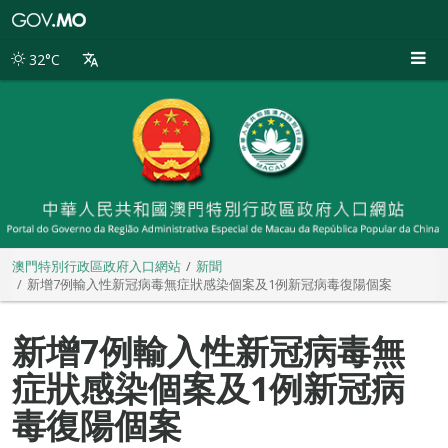
澳
門
特
32°C
別
行
政
區
政
府
入
口
網
站
澳門特別行政區政府入口網站
新聞
新增7例輸入性新冠病毒無症狀感染個案及1例新冠病毒復陽個案
新增7例輸入性新冠病毒無
症狀感染個案及1例新冠病
毒復陽個案