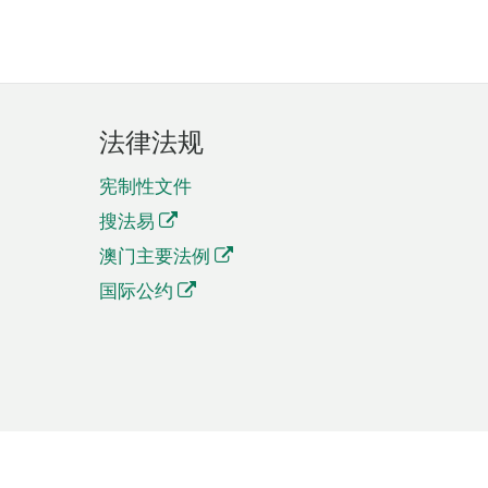
法律法规
宪制性文件
搜法易
澳门主要法例
国际公约