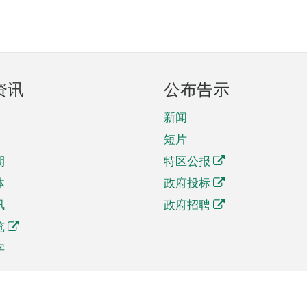
资讯
公布告示
新闻
短片
期
特区公报
体
政府投标
讯
政府招聘
览
字
及贸易
相关连结