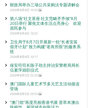
财政局举办三场公共采购法专题讲解会
2026年8月6日 10:33
第八场“社文茶座‧社文范畴齐齐倾”8月
20日举行 聚焦文体生活点亮身心 欢迎
居民参与
2026年8月6日 10:23
卫生局于8月7日开展新一轮“长者安装
假牙计划” 致力构建“老有所医”的服务系
统
2026年8月6日 10:17
保安司司长陈子劲主持治安警察局局长
伍素萍就职仪式
2026年8月5日 22:25
澳门国际儿童艺术节多元艺文活动接连
登场
2026年8月5日 20:53
“澳门馆”再度亮相香港书展 荟萃本澳出
版精华 展现城市创新活力