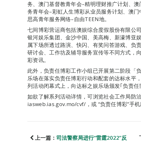
务、澳门基督教青年会–精明理财推广计划、澳
务青年会–彩虹人生博彩从业员服务计划、澳门
思高青年服务网络–自由TEEN地。
七间博彩营运商包括澳娱综合度假股份有限公
银河娱乐集团、金沙中国、美高梅、新濠博亚
属下场所透过路演、快闪、有奖问答游戏、负
研讨会、工作坊及辅导服务宣传等不同方式，
彩资讯。
此外，负责任博彩工作小组已开展第二阶段「
乐场在落实负责任博彩行动和配套的达标水平，
列活动闭幕式上，向达标之娱乐场颁发｢负责任
如欲了解系列活动详情，可浏览社会工作局防治
iasweb.ias.gov.mo/cvf/，或 “负责任博彩
上一篇：
司法警察局进行“雷霆2022”反