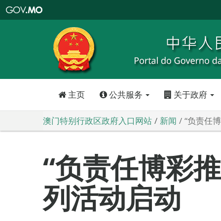
澳
门
特
别
行
政
区
政
府
入
口
网
站
主页
公共服务
关于政府
澳门特别行政区政府入口网站
新闻
“负责任
“负责任博彩推
列活动启动