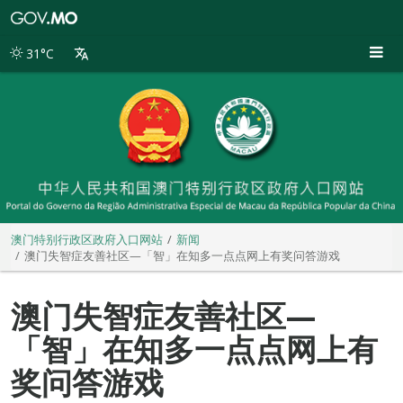
澳
门
特
31°C
别
行
政
区
政
府
入
口
网
站
澳门特别行政区政府入口网站
新闻
澳门失智症友善社区—「智」在知多一点点网上有奖问答游戏
澳门失智症友善社区—
「智」在知多一点点网上有
奖问答游戏