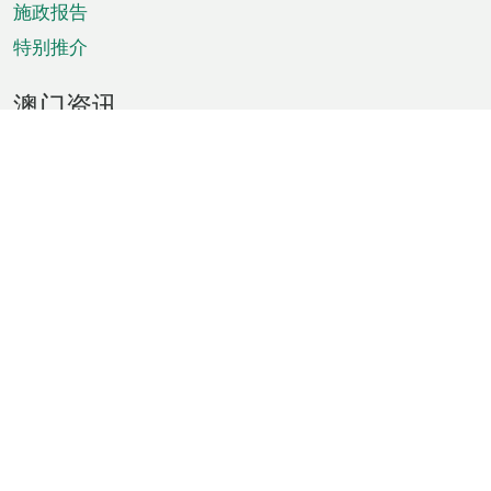
施政报告
特别推介
澳门资讯
天气
交通
公众假期
文娱康体
城市资讯
澳门便览
统计数字
公布告示
新闻