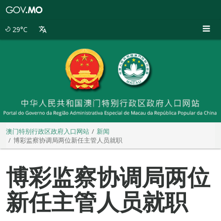
澳
门
特
29°C
别
行
政
区
政
府
入
口
网
站
澳门特别行政区政府入口网站
新闻
博彩监察协调局两位新任主管人员就职
博彩监察协调局两位
新任主管人员就职