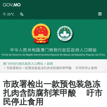
澳
门
特
35°C
别
行
政
区
政
府
入
口
网
站
澳门特别行政区政府入口网站
新闻
市政署检出一款预包装急冻扎肉含防腐剂苯甲酸 吁市民停止食用
市政署检出一款预包装急冻
扎肉含防腐剂苯甲酸 吁市
民停止食用