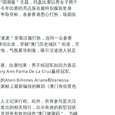
“国潮服＂主题，托盘比赛以男女子两个
。今年比赛的亮点落在最特别服装奖身
，争取夺标，各参赛者悉心打扮，场面缤
物“麦麦＂穿着汉服打扮，连同一众参赛
牌坊出发，穿梭“澳门历史城区＂街道，尽
前地，气氛紧张刺激，吸引沿途游人驻足
等作赛。比赛结果：男子组冠军由回力酒店
n Pama De La Cruz赢得冠军。
illones Ariate和Vanessa
麦麦＂为大家献上最新编排的舞蹈《澳门有你景色
与人士记录行程。此外，所有参与是次活
所发出的相关指引，出示有效的新型冠状
并持有有效的绿色“澳门健康码＂。为确