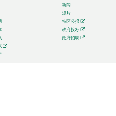
新闻
短片
期
特区公报
体
政府投标
讯
政府招聘
览
字
及贸易
相关连结
资
手机应用程序目录
贸会展
社交媒体目录
商机和服务
专题网站目录
讯
RSS订阅目录
权
表格下载