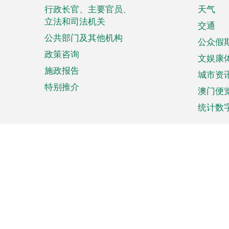
菜
行政长官、主要官员、
天气
立法和司法机关
单
交通
公共部门及其他机构
公众假
政策咨询
文娱康
施政报告
城市资
特别推介
澳门便
统计数
来澳旅游
商务
计划行程
贸易投
观光
澳门经
娱乐休闲
中小企
购物
市场资
节日盛事
知识产