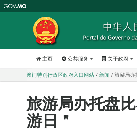
澳
门
特
别
行
政
区
政
府
入
口
网
站
主页
公共服务
关于政府
澳门特别行政区政府入口网站
新闻
旅游局办
旅游局办托盘比
游日＂