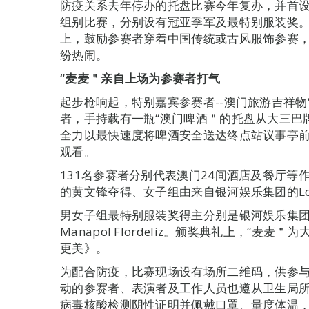
防疫关系去年停办的托盘比赛今年复办，并首设
组别比赛，分别设有冠亚季军及最特别服装奖
上，鼓励参赛者穿着中国传统或古风服饰参赛
纷热闹。
“麦麦＂亲自上场为参赛者打气
起步枪响起，特别嘉宾参赛者--澳门旅游吉祥
者，手持载有一瓶“澳门啤酒＂的托盘从大三巴
全力以最快速度将啤酒安全送达终点站议事亭
观看。
131名参赛者分别代表澳门24间酒店及餐厅
的黄文锋夺得、女子组由来自银河娱乐集团的Lory An
男女子组最特别服装奖得主分别是银河娱乐集团的Alvin B
Manapol Flordeliz。颁奖典礼上，“
更美》。
为配合防疫，比赛现场设有场所二维码，供参
动的参赛者、表演者及工作人员也遵从卫生局
病毒核酸检测阴性证明并佩戴口罩、量度体温，