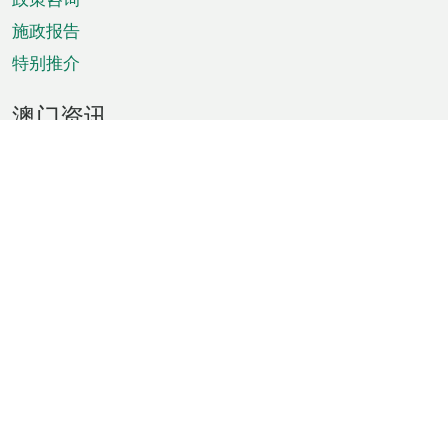
施政报告
特别推介
澳门资讯
天气
交通
公众假期
文娱康体
城市资讯
澳门便览
统计数字
公布告示
新闻