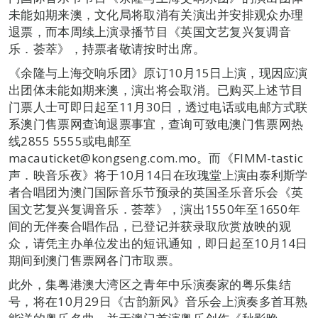
未能如期来澳，文化局将取消有关演出并安排观众办理
退票，而本周续上演录播节目《英国文艺复兴复调音
乐．荟萃》，持票者敬请按时出席。
《余隆与上海交响乐团》原订10月15日上演，现因应演
出团体未能如期来澳，演出将会取消。已购买上述节目
门票人士可即日起至11月30日，透过电话或电邮方式联
系澳门售票网查询退票事宜，查询可致电澳门售票网热
线2855 5555或电邮至
macauticket@kongseng.com.mo。而《FIMM-tastic
声．映音乐夜》将于10月14日在玫瑰堂上演由泰利斯学
者合唱团为澳门国际音乐节预录的英国圣乐音乐会《英
国文艺复兴复调音乐．荟萃》，演出1550年至1650年
间的无伴奏合唱作品，已登记并获录取欣赏放映的观
众，请凭主办单位发出的短讯通知，即日起至10月14日
期间到澳门售票网各门市取票。
此外，集粤港澳大湾区之青年中乐演奏家的粤乐集结
号，将在10月29日《古韵新风》音乐会上演奏多首耳熟