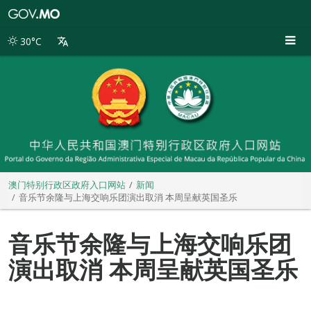
澳
门
特
30°C
别
行
政
区
政
府
入
口
网
站
澳门特别行政区政府入口网站
新闻
音乐节余隆与上海交响乐团演出取消 本周呈献英国圣乐
音乐节余隆与上海交响乐团
演出取消 本周呈献英国圣乐