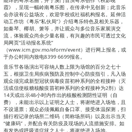
能详的粤乐名曲，并于澳门首演粤乐创作《秋影晚
霞》，呈现一幅岭南粤乐图，在传承中见创新；此音乐
会亦设有公益场次，欢迎学校或社福机构报名。延伸活
动工作坊《粤乐“私伙局”》介绍粤乐特色及相关乐器，
如秦琴、椰胡、箫等，并让观众与多位音乐家展演交
流，体验观众尚余少量名额，有兴趣的市民可透过文化
局网页“活动报名系统”
（www.icm.gov.mo/eform/event）进行网上报名，或
于办公时间内致电8399 6699报名。
音乐节各场演出可容纳人数上限为场馆的百分之七十
五，根据卫生局疾病预防及控制中心防疫指引，凡入场
观众须完成新型冠状病毒疫苗初种系列的全程接种（灭
活或信使核糖核酸疫苗初种系列的全程接种为2剂）达
14天或出示48小时内作出的核酸检测阴性证明（自
费），未能出示以上证明之人士，将谢绝进入场地，且
不设退票；观众必须佩戴自备口罩、接受体温探测，扫
描行程记录的场所二维码（简称场所码）以及出示当天
“健康码”，并配合有关防疫及现场的人流措施安排。如
有发热或呼吸道症状之人士，将谢绝进入场地。