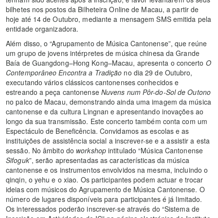
bilhetes nos postos da Bilheteira Online de Macau, a partir de
hoje até 14 de Outubro, mediante a mensagem SMS emitida pela
entidade organizadora.
Além disso, o “Agrupamento de Música Cantonense”, que reúne
um grupo de jovens intérpretes de música chinesa da Grande
Baía de Guangdong–Hong Kong–Macau, apresenta o concerto
O
Contemporâneo Encontra a Tradição
no dia 29 de Outubro,
executando vários clássicos cantonenses conhecidos e
estreando a peça cantonense
Nuvens num Pôr-do-Sol de Outono
no palco de Macau, demonstrando ainda uma imagem da música
cantonense e da cultura Lingnan e apresentando inovações ao
longo da sua transmissão. Este concerto também conta com um
Espectáculo de Beneficência. Convidamos as escolas e as
instituições de assistência social a inscrever-se e a assistir a esta
sessão. No âmbito do
workshop
intitulado “Música Cantonense
Sifoguk
”, serão apresentadas as características da música
cantonense e os instrumentos envolvidos na mesma, incluindo o
qinqin, o yehu e o xiao. Os participantes podem actuar e trocar
ideias com músicos do Agrupamento de Música Cantonense. O
número de lugares disponíveis para participantes é já limitado.
Os interessados poderão inscrever-se através do “Sistema de