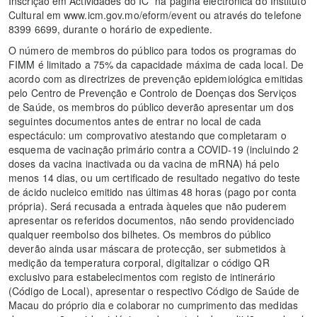
Inscrição em Actividades do IC” na página electrónica do Instituto
Cultural em www.icm.gov.mo/eform/event ou através do telefone
8399 6699, durante o horário de expediente.
O número de membros do público para todos os programas do
FIMM é limitado a 75% da capacidade máxima de cada local. De
acordo com as directrizes de prevenção epidemiológica emitidas
pelo Centro de Prevenção e Controlo de Doenças dos Serviços
de Saúde, os membros do público deverão apresentar um dos
seguintes documentos antes de entrar no local de cada
espectáculo: um comprovativo atestando que completaram o
esquema de vacinação primário contra a COVID-19 (incluindo 2
doses da vacina inactivada ou da vacina de mRNA) há pelo
menos 14 dias, ou um certificado de resultado negativo do teste
de ácido nucleico emitido nas últimas 48 horas (pago por conta
própria). Será recusada a entrada àqueles que não puderem
apresentar os referidos documentos, não sendo providenciado
qualquer reembolso dos bilhetes. Os membros do público
deverão ainda usar máscara de protecção, ser submetidos à
medição da temperatura corporal, digitalizar o código QR
exclusivo para estabelecimentos com registo de intinerário
(Código de Local), apresentar o respectivo Código de Saúde de
Macau do próprio dia e colaborar no cumprimento das medidas