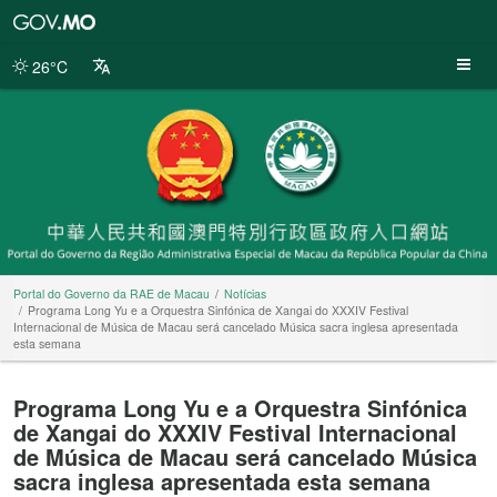
Portal
do
Governo
26°C
da
RAE
de
Macau
Portal do Governo da RAE de Macau
Notícias
Programa Long Yu e a Orquestra Sinfónica de Xangai do XXXIV Festival
Internacional de Música de Macau será cancelado Música sacra inglesa apresentada
esta semana
Programa Long Yu e a Orquestra Sinfónica
de Xangai do XXXIV Festival Internacional
de Música de Macau será cancelado Música
sacra inglesa apresentada esta semana