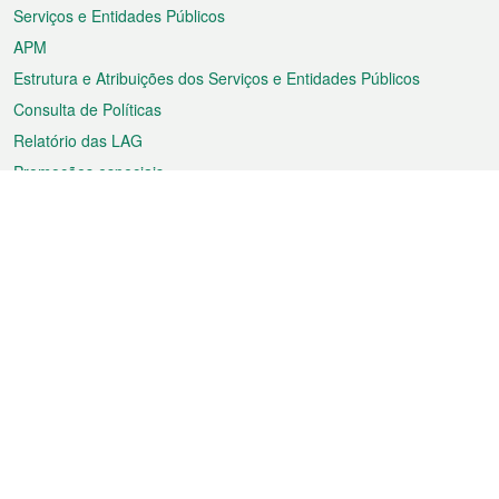
Serviços e Entidades Públicos
APM
Estrutura e Atribuições dos Serviços e Entidades Públicos
Consulta de Políticas
Relatório das LAG
Promoções especiais
Sobre a RAEM
Tempo
Transporte
Feriados
Cultura e lazer
Informação de Macau
Ficheiro sobre Macau
Estatísticas