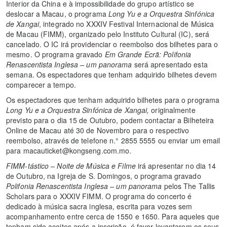
Interior da China e à impossibilidade do grupo artístico se
deslocar a Macau, o programa
Long Yu e a Orquestra Sinfónica
de Xangai
, integrado no XXXIV Festival Internacional de Música
de Macau (FIMM), organizado pelo Instituto Cultural (IC), será
cancelado. O IC irá providenciar o reembolso dos bilhetes para o
mesmo. O programa gravado
Em Grande Ecrã: Polifonia
Renascentista Inglesa – um panorama
será apresentado esta
semana. Os espectadores que tenham adquirido bilhetes devem
comparecer a tempo.
Os espectadores que tenham adquirido bilhetes para o programa
Long Yu e a Orquestra Sinfónica de Xangai,
originalmente
previsto para o dia 15 de Outubro, podem contactar a Bilheteira
Online de Macau até 30 de Novembro para o respectivo
reembolso, através de telefone n.° 2855 5555 ou enviar um email
para macauticket@kongseng.com.mo.
FIMM-tástico – Noite de Música e Filme
irá apresentar no dia 14
de Outubro, na Igreja de S. Domingos, o programa gravado
Polifonia Renascentista Inglesa – um panorama
pelos The Tallis
Scholars para o XXXIV FIMM. O programa do concerto é
dedicado à música sacra inglesa, escrita para vozes sem
acompanhamento entre cerca de 1550 e 1650. Para aqueles que
tenham sido aceites após a inscrição, é favor levantarem os seus