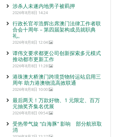
涉杀人未遂内地男子被羁押
2026年8月8日 14:24
行政长官岑浩辉出席澳门法律工作者联
合会十周年 – 第四届架构成员就职典
礼。
2026年8月8日 12:04
谭伟文要求都更公司创新探索多元模式
推动都市更新工作
2026年8月8日 11:28
港珠澳大桥澳门跨境货物转运站启用三
周年 助力港澳物流高效联通
2026年8月8日 10:00
最后两天！万款好物、1 元限定、百万
元抽奖齐集名优展
2026年8月8日 09:54
受热带气旋 “白海豚” 影响 部分航班取
消
2026年8月7日 22:27