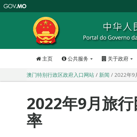
澳
门
特
别
行
政
区
政
府
入
口
网
站
主页
公共服务
关于政府
澳门特别行政区政府入口网站
新闻
2022
2022年9月旅
率