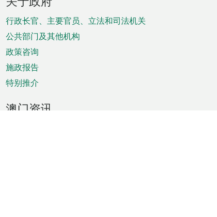
关于政府
脚
菜
行政长官、主要官员、立法和司法机关
单
公共部门及其他机构
政策咨询
施政报告
特别推介
澳门资讯
天气
交通
公众假期
文娱康体
城市资讯
澳门便览