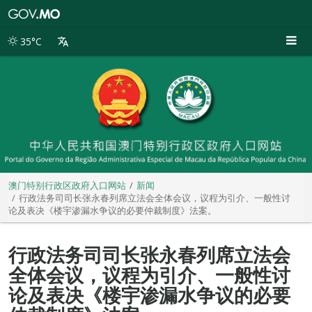
澳
门
特
35°C
别
行
政
区
政
府
入
口
网
站
澳门特别行政区政府入口网站
新闻
行政法务司司长张永春列席立法会全体会议，议程为引介、一般性讨
论及表决《楼宇渗漏水争议的必要仲裁制度》法案。
行政法务司司长张永春列席立法会
全体会议，议程为引介、一般性讨
论及表决《楼宇渗漏水争议的必要