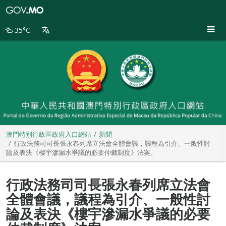
澳
門
特
35°C
別
行
政
區
政
府
入
口
網
站
澳門特別行政區政府入口網站
新聞
行政法務司司長張永春列席立法會全體會議，議程為引介、一般性討
論及表決《樓宇滲漏水爭議的必要仲裁制度》法案。
行政法務司司長張永春列席立法會
全體會議，議程為引介、一般性討
論及表決《樓宇滲漏水爭議的必要