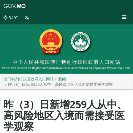
澳
门
特
34°C
别
行
政
区
政
府
入
口
网
站
澳门特别行政区政府入口网站
新闻
昨（3）日新增259人从中、高风险地区入境而需接受医学观察
昨（3）日新增259人从中、
高风险地区入境而需接受医
学观察