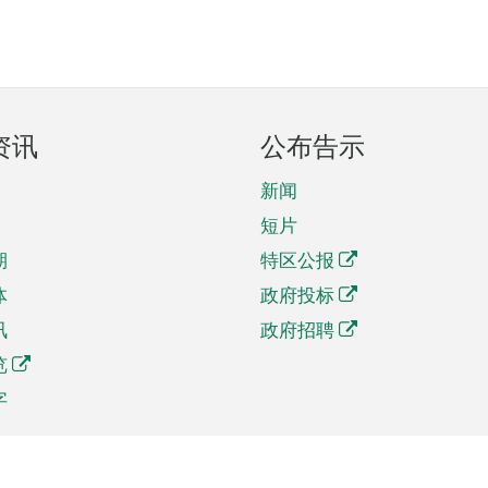
资讯
公布告示
新闻
短片
期
特区公报
体
政府投标
讯
政府招聘
览
字
及贸易
相关连结