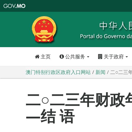
澳
门
特
别
行
政
区
政
府
入
口
网
站
主页
公共服务
关于政府
澳门特别行政区政府入口网站
新闻
二○二三
二○二三年财政
—结 语