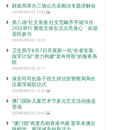
财政局举办三场公共采购法专题讲解会
2026年8月6日 10:33
第八场“社文茶座‧社文范畴齐齐倾”8月
20日举行 聚焦文体生活点亮身心 欢迎
居民参与
2026年8月6日 10:23
卫生局于8月7日开展新一轮“长者安装
假牙计划” 致力构建“老有所医”的服务系
统
2026年8月6日 10:17
保安司司长陈子劲主持治安警察局局长
伍素萍就职仪式
2026年8月5日 22:25
澳门国际儿童艺术节多元艺文活动接连
登场
2026年8月5日 20:53
“澳门馆”再度亮相香港书展 荟萃本澳出
版精华 展现城市创新活力