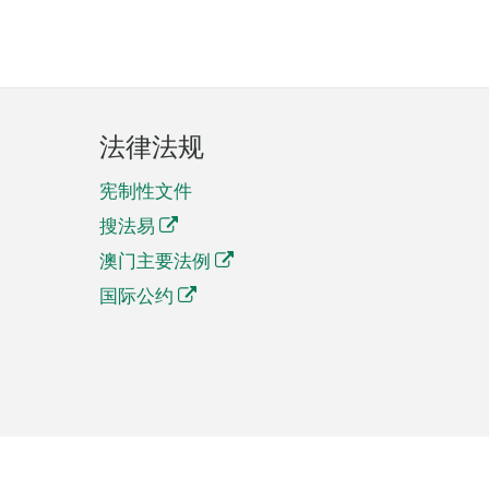
法律法规
宪制性文件
搜法易
澳门主要法例
国际公约