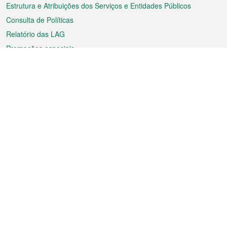
Estrutura e Atribuições dos Serviços e Entidades Públicos
Consulta de Políticas
Relatório das LAG
Promoções especiais
Sobre a RAEM
Tempo
Transporte
Feriados
Cultura e lazer
Informação de Macau
Ficheiro sobre Macau
Estatísticas
Anúncios
Notícias