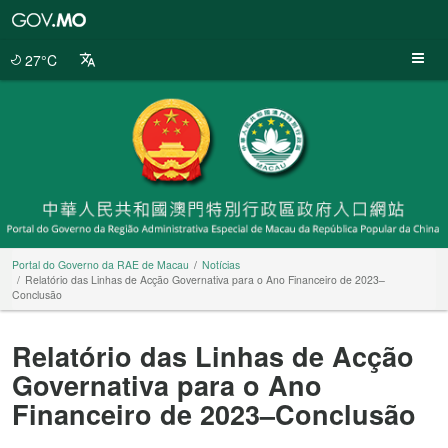
Portal
do
Governo
27°C
da
RAE
de
Macau
Portal do Governo da RAE de Macau
Notícias
Relatório das Linhas de Acção Governativa para o Ano Financeiro de 2023–
Conclusão
Relatório das Linhas de Acção
Governativa para o Ano
Financeiro de 2023–Conclusão