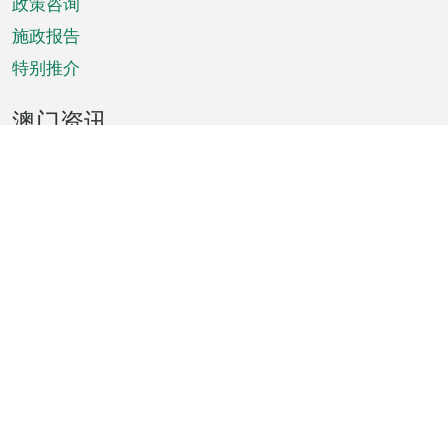
政策咨询
施政报告
特别推介
澳门资讯
天气
交通
公众假期
文娱康体
城市资讯
澳门便览
统计数字
公布告示
新闻