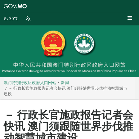
澳
门
特
30°C
别
行
政
区
政
府
入
口
网
站
澳门特别行政区政府入口网站
新闻
－ 行政长官施政报告记者会快讯 澳门须跟随世界步伐推动智慧城市
建设
－ 行政长官施政报告记者会
快讯 澳门须跟随世界步伐推
动智慧城市建设