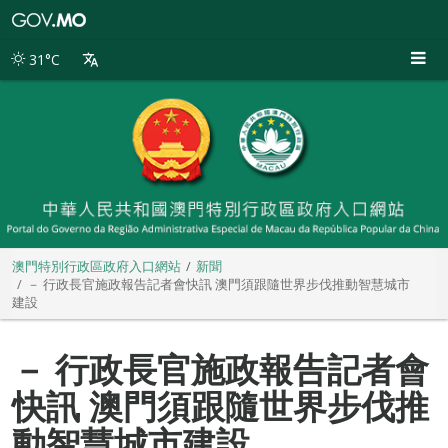
澳
門
特
31°C
別
行
政
區
政
府
入
口
網
站
澳門特別行政區政府入口網站
新聞
－ 行政長官施政報告記者會快訊 澳門須跟隨世界步伐推動智慧城市
建設
－ 行政長官施政報告記者會
快訊 澳門須跟隨世界步伐推
動智慧城市建設