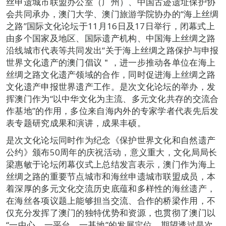
丝申遗城市联盟办公室（广州）、中国古迹遗址保护协
会共同承办，澳门大学、澳门旅游学院协办的“海上丝绸
之路”国际文化论坛于11月16日及17日举行，闭幕式上
由多个国家及地区、国际遗产机构、中国海上丝绸之路
沿线城市代表等共同发出“关于海上丝绸之路保护与申报
世界文化遗产的澳门倡议＂，进一步推动各单位在海上
丝绸之路文化遗产领域的合作，同时促进海上丝绸之路
文化遗产申报世界遗产工作。是次文化论坛的举办，发
挥澳门作为“以中华文化为主流、多元文化共存的交流合
作基地”的作用，多位来自海内外的专家学者代表先后发
表专题研究成果和演讲，成果丰硕。
是次文化论坛同时作为纪念《保护世界文化和自然遗产
公约》颁布50周年的庆祝活动，意义重大，文化局局长
梁惠敏于论坛闭幕仪式上总结发言表示，澳门作为海上
丝绸之路的重要节点城市和海丝申遗城市联盟成员，本
着深厚的多元文化交流历史底蕴和多样性的海丝遗产，
在海丝各项议题上能够担当交流、合作的桥梁作用，不
仅充分发挥了澳门的独特优势和资源，也贯彻了澳门以
“一中心、一平台、一基地”的发展定位，期望透过是次