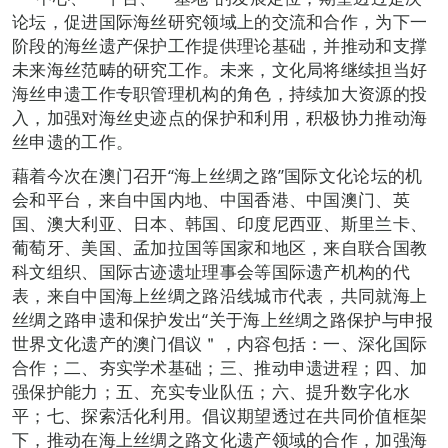
论坛，促进国际海丝研究领域上的交流和合作，为下一
阶段的海丝遗产保护工作提供理论基础，并推动和支撑
未来海丝范畴的研究工作。未来，文化局将继续担当好
海丝申遗工作专职管理机构的角色，持续加大资源的投
入，加强对海丝史迹点的保护和利用，积极协力推动海
丝申遗的工作。
藉着今次在澳门召开“海上丝绸之路”国际文化论坛的机
会和平台，来自中国内地、中国香港、中国澳门、英
国、澳大利亚、日本、韩国、印度尼西亚、斯里兰卡、
葡萄牙、美国、孟加拉国等国家和地区，来自联合国教
科文组织、国际古迹遗址理事会等国际遗产机构的代
表，来自中国海上丝绸之路沿线城市代表，共同就海上
丝绸之路申遗和保护发出“关于海上丝绸之路保护与申报
世界文化遗产的澳门倡议＂，内容包括：一、深化国际
合作；二、夯实学术基础；三、推动申遗进程；四、加
强保护能力；五、充实专业队伍；六、提升数字化水
平；七、探索活化利用。倡议期望透过在共同价值框架
下，推动在海上丝绸之路文化遗产领域的合作，加强海