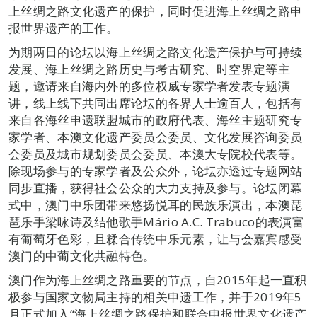
上丝绸之路文化遗产的保护，同时促进海上丝绸之路申
报世界遗产的工作。
为期两日的论坛以海上丝绸之路文化遗产保护与可持续
发展、海上丝绸之路历史与考古研究、时空界定等主
题，邀请来自海内外的多位权威专家学者发表专题演
讲，线上线下共同出席论坛的各界人士逾百人，包括有
来自各海丝申遗联盟城市的政府代表、海丝主题研究专
家学者、本澳文化遗产委员会委员、文化发展咨询委员
会委员及城市规划委员会委员、本澳大专院校代表等。
除现场参与的专家学者及公众外，论坛亦透过专题网站
同步直播，获得社会公众的大力支持及参与。论坛闭幕
式中，澳门中乐团带来悠扬悦耳的民族乐演出，本澳琵
琶乐手梁咏诗及结他歌手Mário A.C. Trabuco的表演富
有葡萄牙色彩，且糅合传统中乐元素，让与会嘉宾感受
澳门的中葡文化共融特色。
澳门作为海上丝绸之路重要的节点，自2015年起一直积
极参与国家文物局主持的相关申遗工作，并于2019年5
月正式加入“海上丝绸之路保护和联合申报世界文化遗产