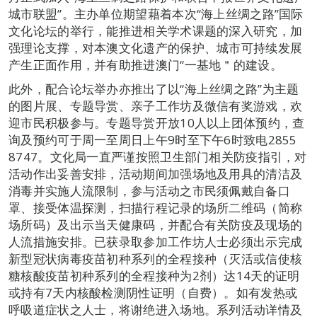
城市联盟”。主办单位期望藉着本次“海上丝绸之路”国际
文化论坛的举行，能推进相关学术课题的深入研究，加
强理论支撑，对本澳文化遗产的保护、城市可持续发展
产生正面作用，并有助推进澳门“一基地＂的建设。
此外，配合论坛举办亦推出了以“海上丝绸之路”为主题
的图片展、专题导赏、亲子工作坊及微信有奖游戏，欢
迎市民积极参与。专题导赏开放10人以上团体预约，查
询及预约可于周一至周日上午9时至下午6时致电2855
8747。文化局一直严谨按照卫生部门相关防疫指引，对
活动作出妥善安排，活动期间加强场地及用具的清洁及
消毒并实施人流限制，参与活动之市民须佩戴自备口
罩、接受体温探测，扫描行程记录的场所二维码（简称
场所码）及出示当天健康码，并配合有关防疫及现场的
人流措施安排。已获录取参加工作坊人士必须出示完成
新型冠状病毒疫苗初种系列的全程接种（灭活或信使核
糖核酸疫苗初种系列的全程接种为2剂）达14天的证明
或持有7天内核酸检测阴性证明（自费）。如有发热或
呼吸道症状之人士，将谢绝进入场地。系列活动详情及