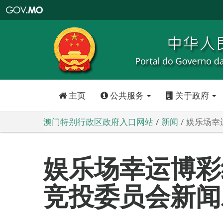
澳
门
特
别
行
政
区
政
府
入
口
网
站
主页
公共服务
关于政府
澳门特别行政区政府入口网站
新闻
娱乐场幸
娱乐场幸运博彩
竞投委员会新闻