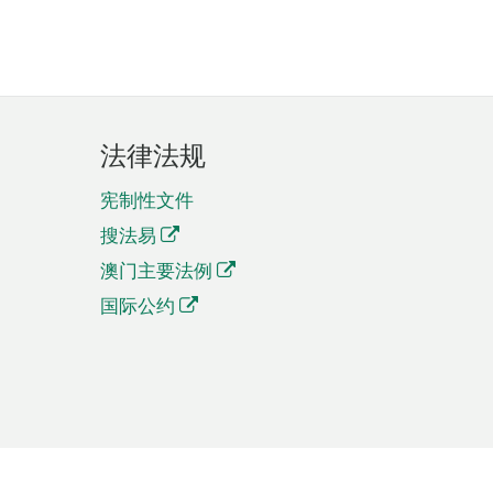
法律法规
宪制性文件
搜法易
澳门主要法例
国际公约