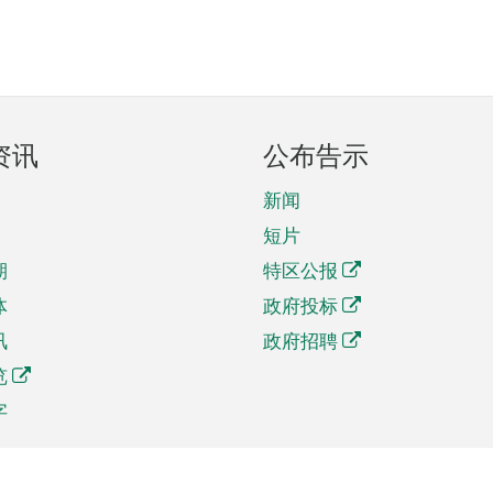
资讯
公布告示
新闻
短片
期
特区公报
体
政府投标
讯
政府招聘
览
字
及贸易
相关连结