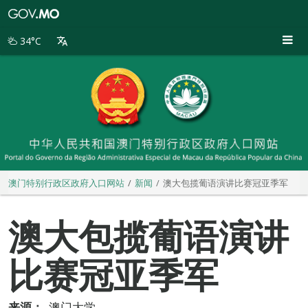
澳
门
特
34°C
别
行
政
区
政
府
入
口
网
站
澳门特别行政区政府入口网站
新闻
澳大包揽葡语演讲比赛冠亚季军
澳大包揽葡语演讲
比赛冠亚季军
来源：
澳门大学