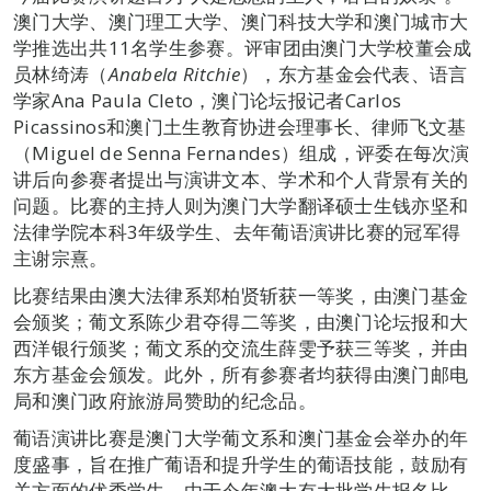
澳门大学、澳门理工大学、澳门科技大学和澳门城市大
学推选出共11名学生参赛。评审团由澳门大学校董会成
员林绮涛（
Anabela
Ritchie
），东方基金会代表、语言
学家Ana Paula Cleto，澳门论坛报记者Carlos
Picassinos和澳门土生教育协进会理事长、律师飞文基
（Miguel de Senna Fernandes）组成，评委在每次演
讲后向参赛者提出与演讲文本、学术和个人背景有关的
问题。比赛的主持人则为澳门大学翻译硕士生钱亦坚和
法律学院本科3年级学生、去年葡语演讲比赛的冠军得
主谢宗熹。
比赛结果由澳大法律系郑柏贤斩获一等奖，由澳门基金
会颁奖；葡文系陈少君夺得二等奖，由澳门论坛报和大
西洋银行颁奖；葡文系的交流生薛雯予获三等奖，并由
东方基金会颁发。此外，所有参赛者均获得由澳门邮电
局和澳门政府旅游局赞助的纪念品。
葡语演讲比赛是澳门大学葡文系和澳门基金会举办的年
度盛事，旨在推广葡语和提升学生的葡语技能，鼓励有
关方面的优秀学生。由于今年澳大有大批学生报名比