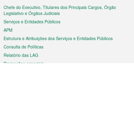
do
rodapé
Chefe do Executivo, Titulares dos Principais Cargos, Órgão
Legislativo e Órgãos Judiciais
Serviços e Entidades Públicos
APM
Estrutura e Atribuições dos Serviços e Entidades Públicos
Consulta de Políticas
Relatório das LAG
Promoções especiais
Sobre a RAEM
Tempo
Transporte
Feriados
Cultura e lazer
Informação de Macau
Ficheiro sobre Macau