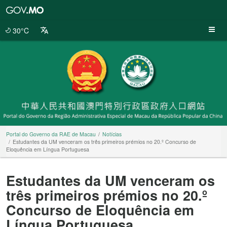
Portal
do
Governo
30°C
da
RAE
de
Macau
Portal do Governo da RAE de Macau
Notícias
Estudantes da UM venceram os três primeiros prémios no 20.º Concurso de
Eloquência em Língua Portuguesa
Estudantes da UM venceram os
três primeiros prémios no 20.º
Concurso de Eloquência em
Língua Portuguesa