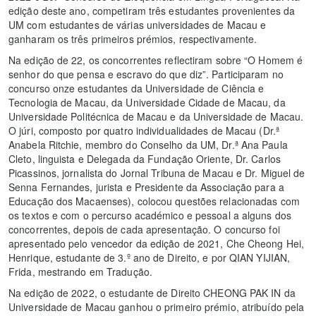
edição deste ano, competiram três estudantes provenientes da
UM com estudantes de várias universidades de Macau e
ganharam os três primeiros prémios, respectivamente.
Na edição de 22, os concorrentes reflectiram sobre “O Homem é
senhor do que pensa e escravo do que diz”. Participaram no
concurso onze estudantes da Universidade de Ciência e
Tecnologia de Macau, da Universidade Cidade de Macau, da
Universidade Politécnica de Macau e da Universidade de Macau.
O júri, composto por quatro individualidades de Macau (Dr.ª
Anabela Ritchie, membro do Conselho da UM, Dr.ª Ana Paula
Cleto, linguista e Delegada da Fundação Oriente, Dr. Carlos
Picassinos, jornalista do Jornal Tribuna de Macau e Dr. Miguel de
Senna Fernandes, jurista e Presidente da Associação para a
Educação dos Macaenses), colocou questões relacionadas com
os textos e com o percurso académico e pessoal a alguns dos
concorrentes, depois de cada apresentação. O concurso foi
apresentado pelo vencedor da edição de 2021, Che Cheong Hei,
Henrique, estudante de 3.º ano de Direito, e por QIAN YIJIAN,
Frida, mestrando em Tradução.
Na edição de 2022, o estudante de Direito CHEONG PAK IN da
Universidade de Macau ganhou o primeiro prémio, atribuído pela