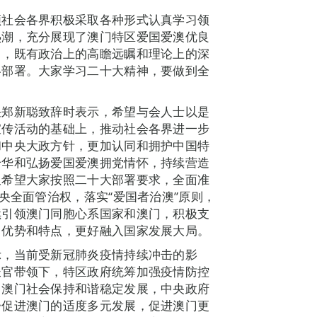
领社会各界积极采取各种形式认真学习领
热潮，充分展现了澳门特区爱国爱澳优良
富，既有政治上的高瞻远瞩和理论上的深
略部署。大家学习二十大精神，要做到全
任郑新聪致辞时表示，希望与会人士以是
宣传活动的基础上，推动社会各界进一步
和中央大政方针，更加认同和拥护中国特
升华和弘扬爱国爱澳拥党情怀，持续营造
又希望大家按照二十大部署要求，全面准
央全面管治权，落实“爱国者治澳”原则，
续引领澳门同胞心系国家和澳门，积极支
门优势和特点，更好融入国家发展大局。
示，当前受新冠肺炎疫情持续冲击的影
长官带领下，特区政府统筹加强疫情防控
。澳门社会保持和谐稳定发展，中央政府
步促进澳门的适度多元发展，促进澳门更