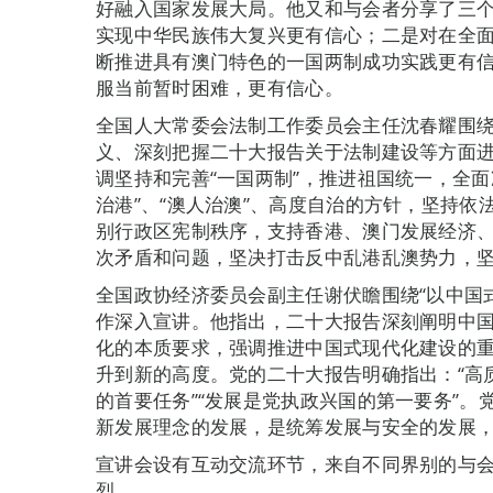
好融入国家发展大局。他又和与会者分享了三
实现中华民族伟大复兴更有信心；二是对在全
断推进具有澳门特色的一国两制成功实践更有
服当前暂时困难，更有信心。
全国人大常委会法制工作委员会主任沈春耀围
义、深刻把握二十大报告关于法制建设等方面
调坚持和完善“一国两制”，推进祖国统一，全面
治港”、“澳人治澳”、高度自治的方针，坚持
别行政区宪制秩序，支持香港、澳门发展经济
次矛盾和问题，坚决打击反中乱港乱澳势力，
全国政协经济委员会副主任谢伏瞻围绕“以中国
作深入宣讲。他指出，二十大报告深刻阐明中
化的本质要求，强调推进中国式现代化建设的
升到新的高度。党的二十大报告明确指出：“高
的首要任务”“发展是党执政兴国的第一要务”
新发展理念的发展，是统筹发展与安全的发展
宣讲会设有互动交流环节，来自不同界别的与
烈。