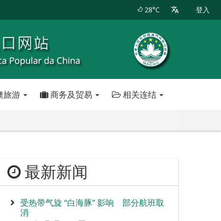
28°C
登入
澳旅游
商务及贸易
相关连结
最新新闻
受热带气旋 “白海豚” 影响 部分航班取
消