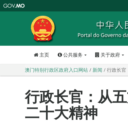
澳
门
特
别
行
政
区
政
府
入
口
网
站
主页
公共服务
关于政府
澳门特别行政区政府入口网站
新闻
行政长官
行政长官：从五
二十大精神