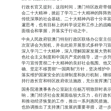
行政长官又提到，这段时间，澳门特区政府带
会二十大精神，掀起了学习二十大精神的阵阵
传统深厚的社会基础。二十大精神内容十分丰
邃思考，也有目标上的科学设定和工作上的战
面领会和掌握，并落实于行动之中。
中央人民政府驻澳门特别行政区联络办公室主
次宣讲会为契机，并在此前开展形式多样学习
深入学习二十大精神，深入理解国家发展大势
色社会主义制度和中国共产党的领导，进一步
学习宣传贯彻二十大精神的良好社会氛围。他
确、坚定不移贯彻“一国两制”方针，坚决维护中
落实维护国家安全的法律制度和执行机制，继
持行政长官和特区政府依法施政，充分发挥澳
国务院港澳事务办公室副主任杨万明致辞时表
响，澳门经济社会发展面临较大压力，在行政
和推动经济恢复的工作，推出一系列惠民措施
也协调推出了支持澳门发展的重要举措，进一