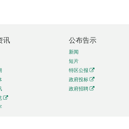
资讯
公布告示
新闻
短片
期
特区公报
体
政府投标
讯
政府招聘
览
字
及贸易
相关连结