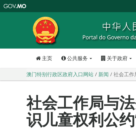
澳
门
特
别
行
政
区
政
府
入
口
网
站
主页
公共服务
关于政府
澳门特别行政区政府入口网站
新闻
社会工作
社会工作局与法
识儿童权利公约