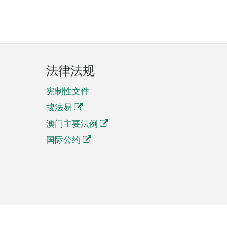
法律法规
宪制性文件
搜法易
澳门主要法例
国际公约