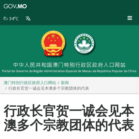
澳
门
特
34°C
别
行
政
区
政
府
入
口
网
站
澳门特别行政区政府入口网站
新闻
行政长官贺一诚会见本澳多个宗教团体的代表
行政长官贺一诚会见本
澳多个宗教团体的代表