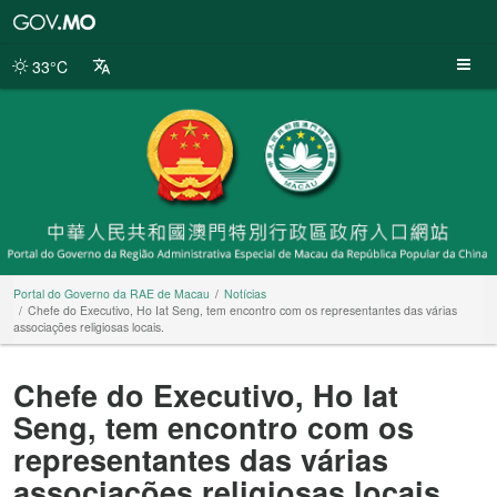
Portal
do
Governo
33°C
da
RAE
de
Macau
Portal do Governo da RAE de Macau
Notícias
Chefe do Executivo, Ho Iat Seng, tem encontro com os representantes das várias
associações religiosas locais.
Chefe do Executivo, Ho Iat
Seng, tem encontro com os
representantes das várias
associações religiosas locais.