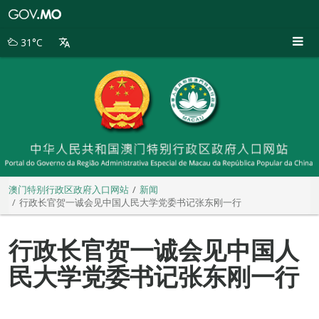
澳
门
特
31°C
别
行
政
区
政
府
入
口
网
站
澳门特别行政区政府入口网站
新闻
行政长官贺一诚会见中国人民大学党委书记张东刚一行
行政长官贺一诚会见中国人
民大学党委书记张东刚一行