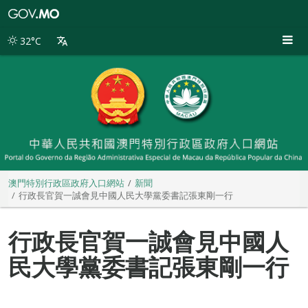
澳
門
特
32°C
別
行
政
區
政
府
入
口
網
站
澳門特別行政區政府入口網站
新聞
行政長官賀一誠會見中國人民大學黨委書記張東剛一行
行政長官賀一誠會見中國人
民大學黨委書記張東剛一行