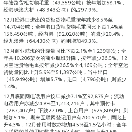
年陆路货柜货物毛重（49,359公吨）按年增加58.1%，
经港珠澳大桥（48,343公吨）的占97.9%。
12月经港口进出的货柜货物毛重按年减少8.5%至
14,704公吨；全年港口货柜货物毛重同比下跌1.4%至
156,450公吨，经内港（92,020公吨）的减少20.4%，
经九澳港（64,430公吨）的则增加49.3%。
12月商业航班的升降量同比下跌2.1%至1,239架次；全
年共10,206架次的商业航班升降，按年减少26.9%。12
月空运货物毛重按年减少26.5%至4,169公吨；全年空运
货物量同比上升5.9%至51,397公吨，当中出口
（45,949公吨）增加5.7%，进口（4,796公吨）则减少
1.4%。
12月底固网电话用户按年减少7.1%至92,875户；流动
电话用户亦减少4.8%至1,213,216户，其中预付卡
（287,407户）下跌27.0%，上台用户（925,809户）则
增加5.1%。期末互联网登记用户有700,570户，同比上
升4.3%，12月使用时数亦增加4.5%至1.5亿小时；全年
互联网的总使用时数共16.9亿小时，按年上升1.5%。