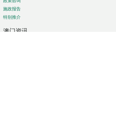
政策咨询
施政报告
特别推介
澳门资讯
天气
交通
公众假期
文娱康体
城市资讯
澳门便览
统计数字
公布告示
新闻