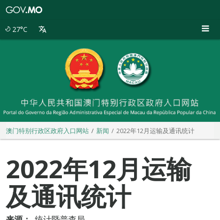
澳
门
特
27°C
别
行
政
区
政
府
入
口
网
站
澳门特别行政区政府入口网站
新闻
2022年12月运输及通讯统计
2022年12月运输
及通讯统计
来源：
统计暨普查局